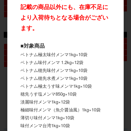
16
17
18
19
20
21
22
記載の商品以外にも、在庫不足に
23
24
25
26
27
28
29
30
31
より入荷待ちとなる場合がござい
2026年9月
ます。
日
月
火
水
木
金
土
1
2
3
4
5
■対象商品
6
7
8
9
10
11
12
13
14
15
16
17
18
19
ベトナム極太味付メンマ1kg×10袋
20
21
22
23
24
25
26
ベトナム味付メンマ 1.2kg×12袋
27
28
29
30
ベトナム穂先味付メンマ1kg×10袋
ベトナム穂先水煮メンマ1kg×10袋
ベトナム極太うす味メンマ1kg×10袋
穂先うす塩メンマ850g×10袋
淡麗味付メンマ1kg×12袋
極細味付メンマ（魚介醤油風）1kg×10袋
薄切り味付メンマ1kg×10袋
味付メンマ台湾1kg×10袋