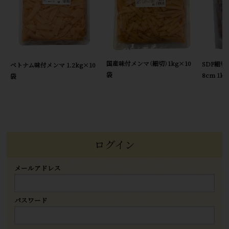
国産味付メンマ（細切）1kg×10
SDF細切
ベトナム味付メンマ 1.2kg×10
袋
8cm 1k
袋
ログイン
メールアドレス
パスワード