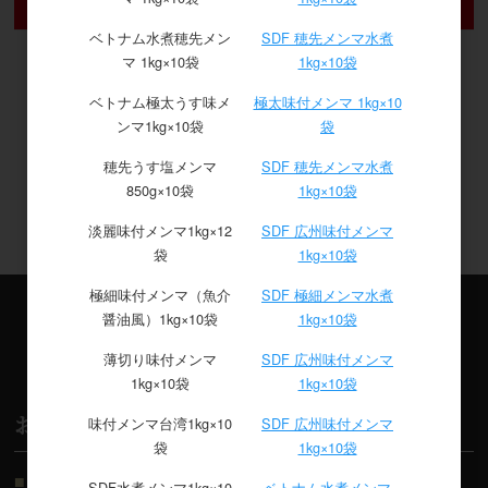
ベトナム水煮穂先メン
SDF 穂先メンマ水煮
マ 1kg×10袋
1kg×10袋
ベトナム極太うす味メ
極太味付メンマ 1kg×10
ンマ1kg×10袋
袋
穂先うす塩メンマ
SDF 穂先メンマ水煮
850g×10袋
1kg×10袋
淡麗味付メンマ1kg×12
SDF 広州味付メンマ
袋
1kg×10袋
極細味付メンマ（魚介
SDF 極細メンマ水煮
醤油風）1kg×10袋
1kg×10袋
ご利用案内
薄切り味付メンマ
SDF 広州味付メンマ
GUIDE
1kg×10袋
1kg×10袋
お支払について
味付メンマ台湾1kg×10
SDF 広州味付メンマ
袋
1kg×10袋
■ クレジットカード
SDF水煮メンマ1kg×10
ベトナム水煮メンマ