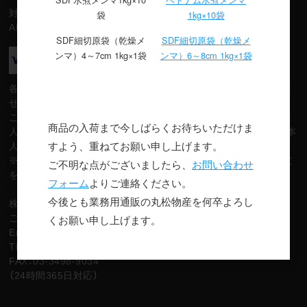
対応カード：VISA/Master/JCB/
袋
1kg×10袋
AMEX/Diners
SDF細切原袋（乾燥メ
SDF細切原袋（乾燥メ
ンマ）4～7cm 1kg×1袋
ンマ）6～8cm 1kg×1袋
各クレジット会員規約に基づき、ご指定預金口座から自動振替さ
せていただきます。
ご注文時にカード番号、有効期限をご入力ください。カード名義
商品の入荷まで今しばらくお待ちいただけま
人はご注文者様のご氏名となりますので、必ずカード 名義人ご本
すよう、重ねてお願い申し上げます。
人様がご注文ください。
※注文確認メール配信後でも、カード会社の審査等によりご注文
ご不明な点がございましたら、
お問い合わせ
をお受けできない場合がございます。予めご了承ください。
フォーム
よりご連絡ください。
今後とも業務用通販の丸松物産を何卒よろし
株式会社ゼウス
くお願い申し上げます。
ご購入者様専用カスタマーサポート▼
Email：support@cardservice.co.jp
TEL：03-6747-2486
FAX：03-3498-9034
（24時間365日対応）