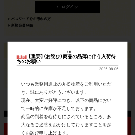
ログイン
パスワードをお忘れの方
新規会員登録
カート
1
8
【重要】（お詫び）商品の品薄に伴う入荷待
重要
ちのお願い
2026-08-06
カートは空です
いつも業務用通販の丸松物産をご利用いただ
き、誠にありがとうございます。
現在、大変ご好評につき、以下の商品におい
2026年8月
て一時的に在庫が不足しております。
日
月
火
水
木
金
土
商品の到着を心待ちにされているところ、多
1
大なるご迷惑をおかけしておりますことを深
2
3
4
5
6
7
8
9
10
11
12
13
14
15
くお詫び申し上げます。