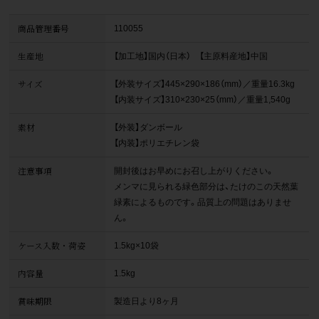
商品管理番号
110055
生産地
【加工地】国内（日本） 【主原料産地】中国
サイズ
【外装サイズ】445×290×186（mm）／重量16.3kg
【内装サイズ】310×230×25（mm）／重量1,540g
素材
【外装】ダンボール
【内装】ポリエチレン袋
注意事項
開封後はお早めにお召し上がりください。
メンマに見られる緑色部分は、たけのこの天然葉
緑素によるものです。品質上の問題はありませ
ん。
ケース入数・荷姿
1.5kg×10袋
内容量
1.5kg
賞味期限
製造日より8ヶ月