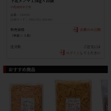
下北メンマ 1.5kg×10袋
軽減税率対象
品番
110055
JANコード
4962252 300306
販売価格
会員のみ公開
（単価 × 入数）
注文数
ご注文には
ログイン
してください
おすすめ商品