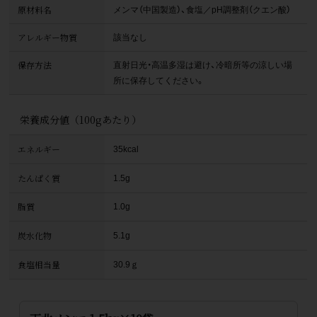
原材料名
メンマ（中国製造）、食塩／pH調整剤（クエン酸）
アレルギー物質
該当なし
保存方法
直射日光・高温多湿は避け、冷暗所等の涼しい場
所に保存してください。
栄養成分値（100gあたり）
エネルギー
35kcal
たんぱく質
1.5g
脂質
1.0g
炭水化物
5.1g
食塩相当量
30.9ｇ