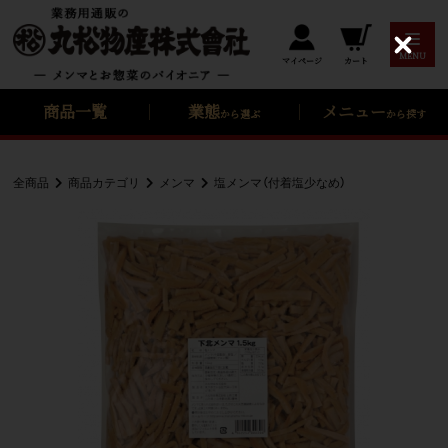
C
MENU
カート
マイページ
l
o
s
商品一覧
業態
メニュー
から選ぶ
から探す
e
全商品
商品カテゴリ
メンマ
塩メンマ（付着塩少なめ）