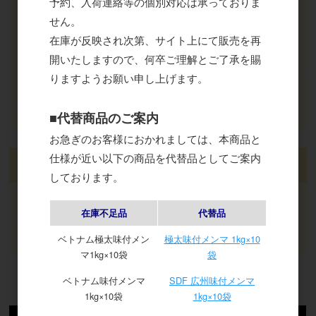
予約、入荷連絡等の個別対応は承っておりま
パスワード
せん。
在庫が反映され次第、サイト上にて販売を再
開いたしますので、何卒ご理解とご了承を賜
ログイン
りますようお願い申し上げます。
パスワードをお忘れの方
新規会員登録
■代替商品のご案内
お急ぎのお客様におかれましては、本商品と
仕様が近い以下の商品を代替品としてご案内
カート
しております。
在庫不足品
代替品
カートは空です
ベトナム極太味付メン
極太味付メンマ 1kg×10
マ1kg×10袋
袋
ベトナム味付メンマ
SDF 広州味付メンマ
2026年8月
1kg×10袋
1kg×10袋
日
月
火
水
木
金
土