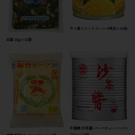
タイ産スイートコーン 4号缶×24缶
北国 1kg×12袋
牛頭牌 沙茶醤（バーベキューソース）
737g×12缶