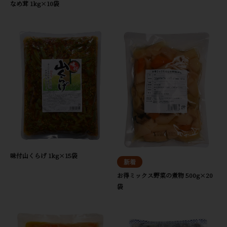
なめ茸 1kg×10袋
味付山くらげ 1kg×15袋
お得ミックス野菜の煮物 500g×20
袋