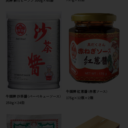
虎牌 新竹ビーフン 300g×40袋
牛頭牌 紅葱醤（赤葱ソース）
牛頭牌 沙茶醤（バーベキューソース）
175g×12瓶×2箱
250g×24缶