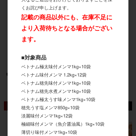
くお詫び申し上げます。
記載の商品以外にも、在庫不足に
より入荷待ちとなる場合がござい
ます。
■対象商品
ベトナム極太味付メンマ1kg×10袋
ベトナム味付メンマ 1.2kg×12袋
筍ゆば（鰹風味） 1kg×10袋
ベトナム穂先味付メンマ1kg×10袋
ベトナム穂先水煮メンマ1kg×10袋
25
件中 1〜25件目
ベトナム極太うす味メンマ1kg×10袋
おすすめ商品
穂先うす塩メンマ850g×10袋
淡麗味付メンマ1kg×12袋
極細味付メンマ（魚介醤油風）1kg×10袋
薄切り味付メンマ1kg×10袋