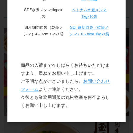
SDF水煮メンマ1kg×10
ベトナム水煮メンマ
袋
1kg×10袋
特集
SDF細切原袋（乾燥メ
SDF細切原袋（乾燥メ
ンマ）4～7cm 1kg×1袋
ンマ）6～8cm 1kg×1袋
商品の入荷まで今しばらくお待ちいただけま
すよう、重ねてお願い申し上げます。
ご不明な点がございましたら、
お問い合わせ
フォーム
よりご連絡ください。
今後とも業務用通販の丸松物産を何卒よろし
くお願い申し上げます。