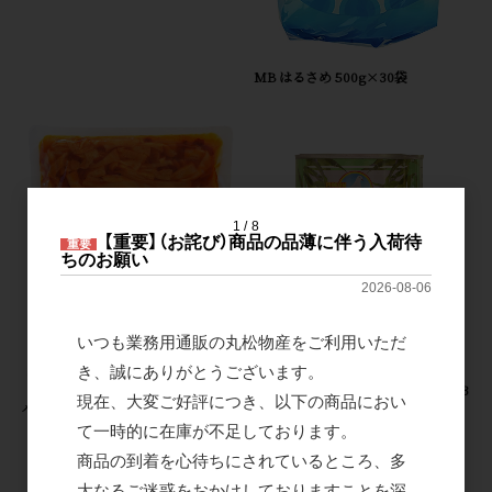
MB はるさめ 500g×30袋
1
8
【重要】（お詫び）商品の品薄に伴う入荷待
重要
ちのお願い
2026-08-06
いつも業務用通販の丸松物産をご利用いただ
き、誠にありがとうございます。
ピジョン タイ産 ヤングコーン水煮 3
現在、大変ご好評につき、以下の商品におい
バリ辛めんま 400g×12袋×2箱
号缶×12缶×2箱
て一時的に在庫が不足しております。
商品の到着を心待ちにされているところ、多
大なるご迷惑をおかけしておりますことを深