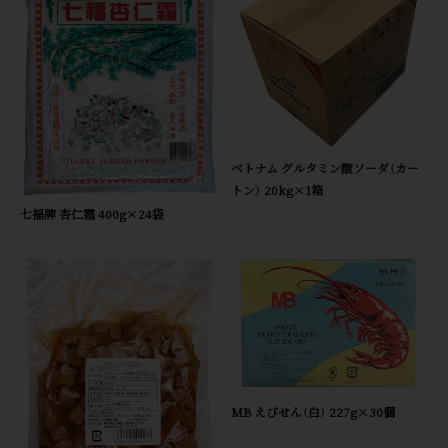
ベトナム グルタミン酸ソーダ（カー
トン） 20kg×1箱
七福牌 杏仁霜 400g×24袋
MB えびせん（白） 227g×30個