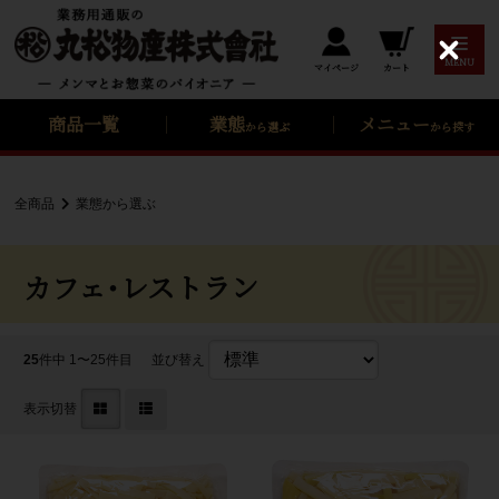
C
MENU
カート
マイページ
l
o
s
商品一覧
業態
メニュー
から選ぶ
から探す
e
全商品
業態から選ぶ
カフェ・レストラン
25
件中 1〜25件目
並び替え
表示切替