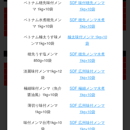
ベトナム穂先味付メン
SDF 味付穂先メンマ
1
マ 1kg×10袋
1kg×10袋
2
3
4
5
6
7
8
9
10
11
12
13
14
15
ベトナム水煮穂先メン
SDF 穂先メンマ水煮
16
17
18
19
20
21
22
マ 1kg×10袋
1kg×10袋
23
24
25
26
27
28
29
30
31
ベトナム極太うす味メ
極太味付メンマ 1kg×10
ンマ1kg×10袋
袋
2026年9月
日
月
火
水
木
金
土
穂先うす塩メンマ
SDF 穂先メンマ水煮
1
2
3
4
5
850g×10袋
1kg×10袋
6
7
8
9
10
11
12
淡麗味付メンマ1kg×12
SDF 広州味付メンマ
13
14
15
16
17
18
19
20
21
22
23
24
25
26
袋
1kg×10袋
27
28
29
30
極細味付メンマ（魚介
SDF 極細メンマ水煮
醤油風）1kg×10袋
1kg×10袋
薄切り味付メンマ
SDF 広州味付メンマ
1kg×10袋
1kg×10袋
味付メンマ台湾1kg×10
SDF 広州味付メンマ
袋
1kg×10袋