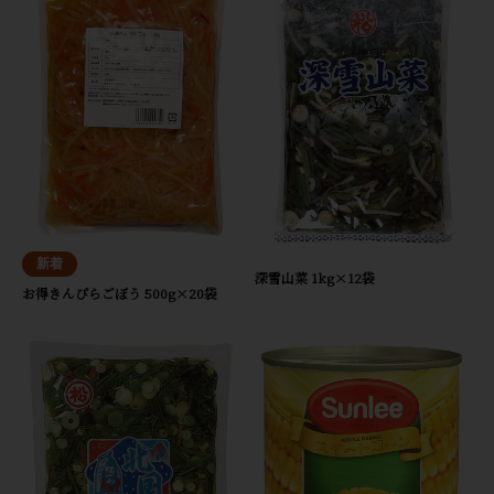
深雪山菜 1kg×12袋
お得きんぴらごぼう 500g×20袋