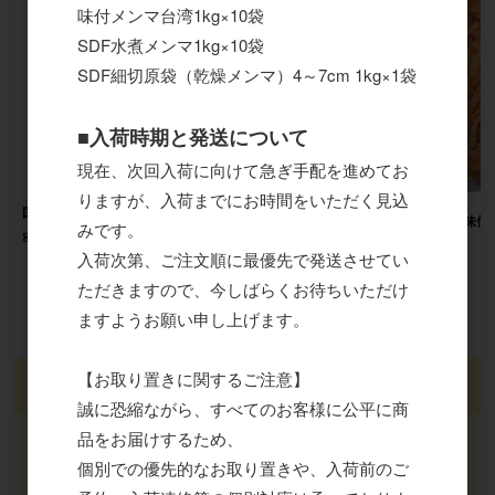
味付メンマ台湾1kg×10袋
SDF水煮メンマ1kg×10袋
SDF細切原袋（乾燥メンマ）4～7cm 1kg×1袋
■入荷時期と発送について
現在、次回入荷に向けて急ぎ手配を進めてお
りますが、入荷までにお時間をいただく見込
国産水煮メンマ（細切）
SDF細切原袋（乾燥メンマ）6～
国産味付メ
みです。
800g×10袋
8cm 1kg×1袋
袋
入荷次第、ご注文順に最優先で発送させてい
ただきますので、今しばらくお待ちいただけ
ますようお願い申し上げます。
【お取り置きに関するご注意】
ログイン
誠に恐縮ながら、すべてのお客様に公平に商
メールアドレス
品をお届けするため、
個別での優先的なお取り置きや、入荷前のご