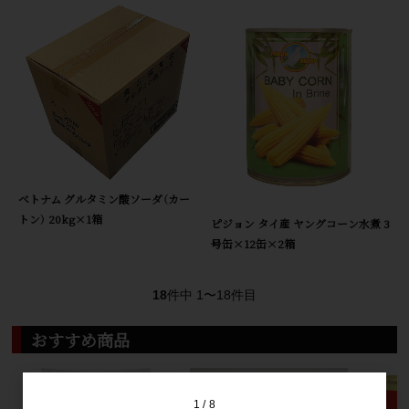
ベトナム グルタミン酸ソーダ（カー
トン） 20kg×1箱
ピジョン タイ産 ヤングコーン水煮 3
号缶×12缶×2箱
18
件中 1〜18件目
おすすめ商品
1
8