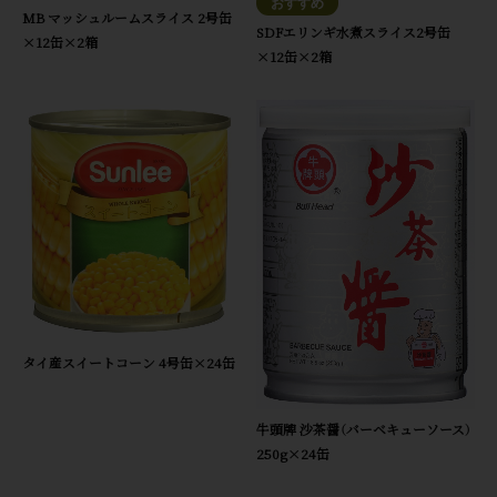
MB マッシュルームスライス 2号缶
SDFエリンギ水煮スライス2号缶
×12缶×2箱
×12缶×2箱
タイ産スイートコーン 4号缶×24缶
牛頭牌 沙茶醤（バーベキューソース）
250g×24缶