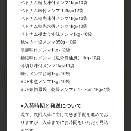
ベトナム極太味付メンマ1kg×10袋
ベトナム味付メンマ 1.2kg×12袋
パスワード
ベトナム穂先味付メンマ1kg×10袋
ベトナム穂先水煮メンマ1kg×10袋
ログイン
ベトナム極太うす味メンマ1kg×10袋
穂先うす塩メンマ850g×10袋
パスワードをお忘れの方
淡麗味付メンマ1kg×12袋
新規会員登録
極細味付メンマ（魚介醤油風）1kg×10袋
薄切り味付メンマ1kg×10袋
味付メンマ台湾1kg×10袋
カート
SDF水煮メンマ1kg×10袋
SDF細切原袋（乾燥メンマ）4～7cm 1kg×1袋
カートは空です
■入荷時期と発送について
現在、次回入荷に向けて急ぎ手配を進めてお
りますが、入荷までにお時間をいただく見込
2026年8月
みです。