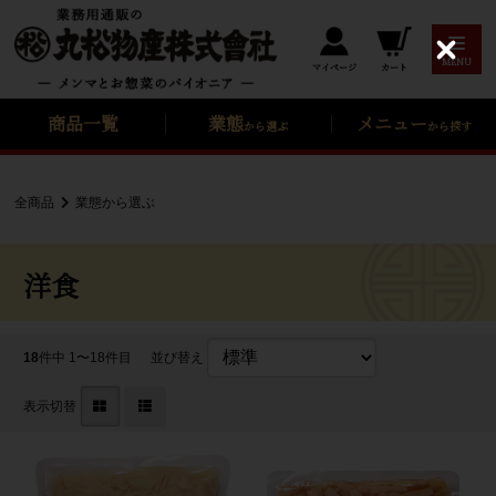
C
MENU
カート
マイページ
l
o
s
商品一覧
業態
メニュー
から選ぶ
から探す
e
全商品
業態から選ぶ
洋食
18
件中 1〜18件目
並び替え
表示切替