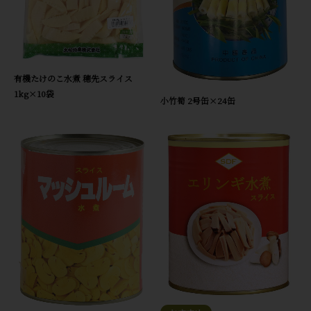
有機たけのこ水煮 穂先スライス
1kg×10袋
小竹筍 2号缶×24缶