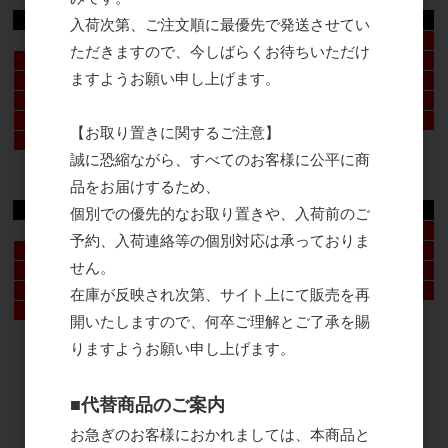
日
月
火
水
木
金
土
入荷次第、ご注文順に最優先で発送させてい
1
ただきますので、今しばらくお待ちいただけ
2
3
4
5
6
7
8
ますようお願い申し上げます。
9
10
11
12
13
14
15
16
17
18
19
20
21
22
23
24
25
26
27
28
29
【お取り置きに関するご注意】
30
31
誠に恐縮ながら、すべてのお客様に公平に商
2026年9月
品をお届けするため、
日
月
火
水
木
金
土
個別での優先的なお取り置きや、入荷前のご
1
2
3
4
5
予約、入荷連絡等の個別対応は承っておりま
6
7
8
9
10
11
12
せん。
13
14
15
16
17
18
19
20
21
22
23
24
25
26
在庫が反映され次第、サイト上にて販売を再
27
28
29
30
開いたしますので、何卒ご理解とご了承を賜
りますようお願い申し上げます。
■代替商品のご案内
お急ぎのお客様におかれましては、本商品と