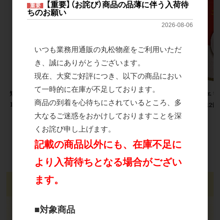
【重要】（お詫び）商品の品薄に伴う入荷待
重要
ちのお願い
2026-08-06
いつも業務用通販の丸松物産をご利用いただ
細切原袋（乾燥メンマ）6～8cm
き、誠にありがとうございます。
20kg×1袋
現在、大変ご好評につき、以下の商品におい
て一時的に在庫が不足しております。
短冊原袋（乾燥メンマ）6～8cm
SDFエ
商品の到着を心待ちにされているところ、多
1kg×1袋
缶×12缶
大なるご迷惑をおかけしておりますことを深
くお詫び申し上げます。
記載の商品以外にも、在庫不足に
より入荷待ちとなる場合がござい
ます。
ログイン
メールアドレス
■対象商品