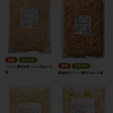
ベトナム穂先水煮メンマ 850g×10
袋
国産味付メンマ（穂先）1kg×10袋