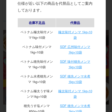
仕様が近い以下の商品を代替品としてご案内
しております。
在庫不足品
代替品
特集
ベトナム極太味付メン
極太味付メンマ 1kg×10
マ1kg×10袋
袋
ベトナム味付メンマ
SDF 広州味付メンマ
1kg×10袋
1kg×10袋
ベトナム穂先味付メン
SDF 味付穂先メンマ
マ 1kg×10袋
1kg×10袋
ベトナム水煮穂先メン
SDF 穂先メンマ水煮
マ 1kg×10袋
1kg×10袋
ベトナム極太うす味メ
極太味付メンマ 1kg×10
ンマ1kg×10袋
袋
穂先うす塩メンマ
SDF 穂先メンマ水煮
850g×10袋
1kg×10袋