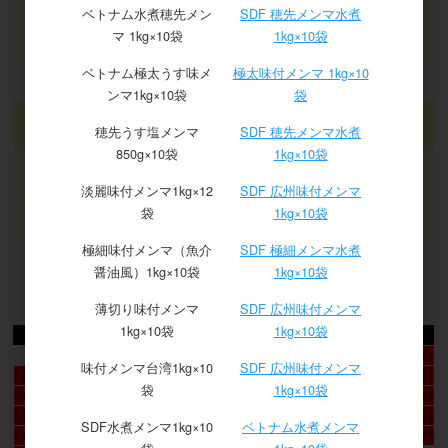
ベトナム水煮穂先メン
SDF 穂先メンマ水煮
パスワードをお忘れの方
マ 1kg×10袋
1kg×10袋
新規会員登録
ベトナム極太うす味メ
極太味付メンマ 1kg×10
ンマ1kg×10袋
袋
カート
穂先うす塩メンマ
SDF 穂先メンマ水煮
850g×10袋
1kg×10袋
淡麗味付メンマ1kg×12
SDF 広州味付メンマ
カートは空です
袋
1kg×10袋
極細味付メンマ（魚介
SDF 極細メンマ水煮
醤油風）1kg×10袋
1kg×10袋
2026年8月
薄切り味付メンマ
SDF 広州味付メンマ
1kg×10袋
1kg×10袋
日
月
火
水
木
金
土
1
味付メンマ台湾1kg×10
SDF 広州味付メンマ
2
3
4
5
6
7
8
袋
1kg×10袋
9
10
11
12
13
14
15
16
17
18
19
20
21
22
SDF水煮メンマ1kg×10
ベトナム水煮メンマ
23
24
25
26
27
28
29