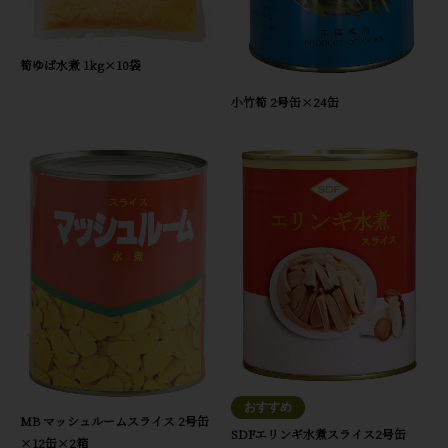
筍ゆば水煮 1kg×10袋
小竹筍 2号缶×24缶
MB マッシュルームスライス 2号缶
SDFエリンギ水煮スライス2号缶
×12缶×2箱