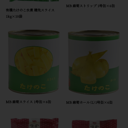
MB 麻筍ストリップ 1号缶×6缶
有機たけのこ水煮 穂先スライス
1kg×10袋
MB 麻筍スライス 1号缶×6缶
MB 麻筍ホール（L）1号缶×6缶