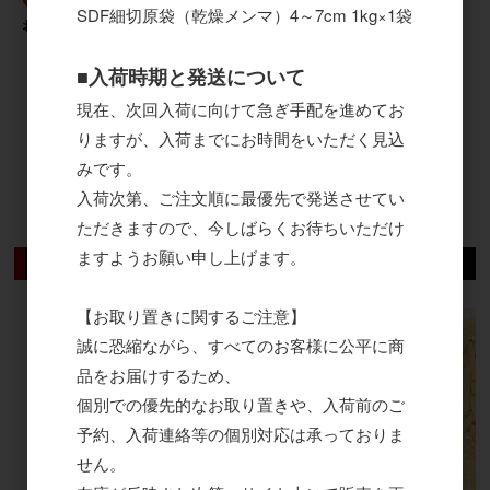
深雪山菜 1kg×12袋
SDF細切原袋（乾燥メンマ）4～7cm 1kg×1袋
お得きんぴらごぼう 500g×20袋
■入荷時期と発送について
38
件中 1〜30件目
現在、次回入荷に向けて急ぎ手配を進めてお
りますが、入荷までにお時間をいただく見込
1
2
みです。
入荷次第、ご注文順に最優先で発送させてい
ただきますので、今しばらくお待ちいただけ
ますようお願い申し上げます。
おすすめ商品
【お取り置きに関するご注意】
誠に恐縮ながら、すべてのお客様に公平に商
品をお届けするため、
個別での優先的なお取り置きや、入荷前のご
予約、入荷連絡等の個別対応は承っておりま
せん。