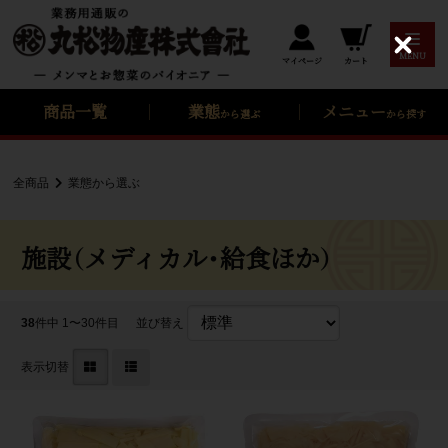
C
MENU
カート
マイページ
l
o
s
商品一覧
業態
メニュー
から選ぶ
から探す
e
全商品
業態から選ぶ
施設（メディカル・給食ほか）
38
件中 1〜30件目
並び替え
表示切替