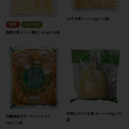
SDF 水煮メンマ 1kg×10袋
国産水煮メンマ（極太） 800g×10袋
有機たけのこ水煮 ホール 400g×20
双龍牌味付ザーサイスライス
袋
1kg×12袋