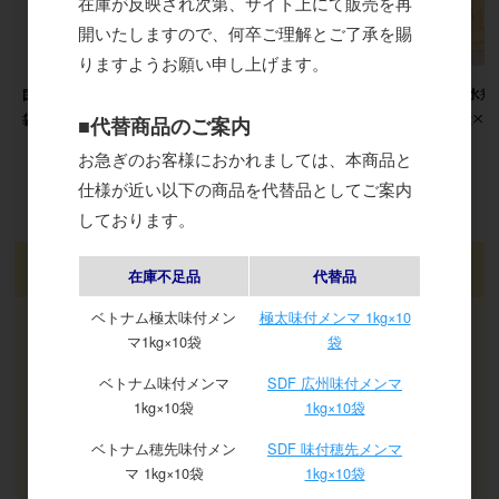
在庫が反映され次第、サイト上にて販売を再
開いたしますので、何卒ご理解とご了承を賜
りますようお願い申し上げます。
国産水煮
国産味付メンマ（細切）1kg×10
ベトナム穂先味付メンマ
800g×1
袋
■代替商品のご案内
1kg×10袋
お急ぎのお客様におかれましては、本商品と
仕様が近い以下の商品を代替品としてご案内
しております。
ログイン
在庫不足品
代替品
ベトナム極太味付メン
極太味付メンマ 1kg×10
メールアドレス
マ1kg×10袋
袋
ベトナム味付メンマ
SDF 広州味付メンマ
パスワード
1kg×10袋
1kg×10袋
ベトナム穂先味付メン
SDF 味付穂先メンマ
マ 1kg×10袋
1kg×10袋
ログイン