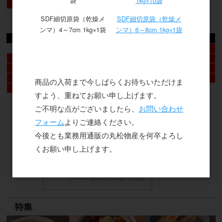
袋
1kg×10袋
30
31
SDF細切原袋（乾燥メ
SDF細切原袋（乾燥メ
2026年9月
ンマ）4～7cm 1kg×1袋
ンマ）6～8cm 1kg×1袋
日
月
火
水
木
金
土
1
2
3
4
5
6
7
8
9
10
11
12
13
14
15
16
17
18
19
20
21
22
23
24
25
26
商品の入荷まで今しばらくお待ちいただけま
27
28
29
30
すよう、重ねてお願い申し上げます。
ご不明な点がございましたら、
お問い合わせ
フォーム
よりご連絡ください。
今後とも業務用通販の丸松物産を何卒よろし
くお願い申し上げます。
特集