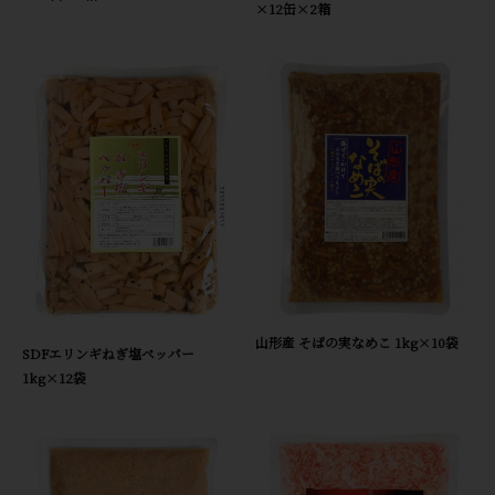
×12缶×2箱
山形産 そばの実なめこ 1kg×10袋
SDFエリンギねぎ塩ペッパー
1kg×12袋