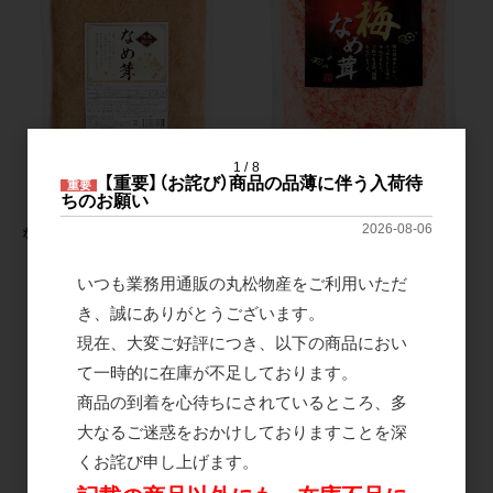
1
8
【重要】（お詫び）商品の品薄に伴う入荷待
重要
ちのお願い
梅なめ茸 1kg×10袋
2026-08-06
なめ茸 1kg×10袋
いつも業務用通販の丸松物産をご利用いただ
き、誠にありがとうございます。
現在、大変ご好評につき、以下の商品におい
て一時的に在庫が不足しております。
商品の到着を心待ちにされているところ、多
大なるご迷惑をおかけしておりますことを深
くお詫び申し上げます。