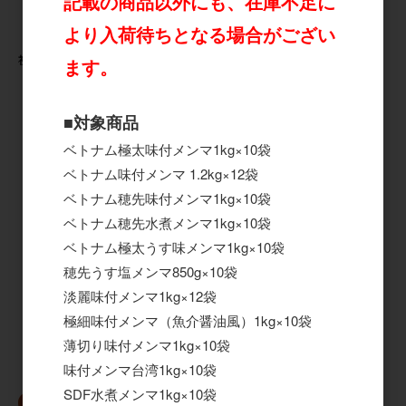
記載の商品以外にも、在庫不足に
より入荷待ちとなる場合がござい
初恋の姫ゆば 1kg×10袋
ます。
お得ミックス野菜の煮物 500g×20
袋
■対象商品
ベトナム極太味付メンマ1kg×10袋
ベトナム味付メンマ 1.2kg×12袋
ベトナム穂先味付メンマ1kg×10袋
ベトナム穂先水煮メンマ1kg×10袋
ベトナム極太うす味メンマ1kg×10袋
穂先うす塩メンマ850g×10袋
淡麗味付メンマ1kg×12袋
極細味付メンマ（魚介醤油風）1kg×10袋
薄切り味付メンマ1kg×10袋
味付メンマ台湾1kg×10袋
SDF水煮メンマ1kg×10袋