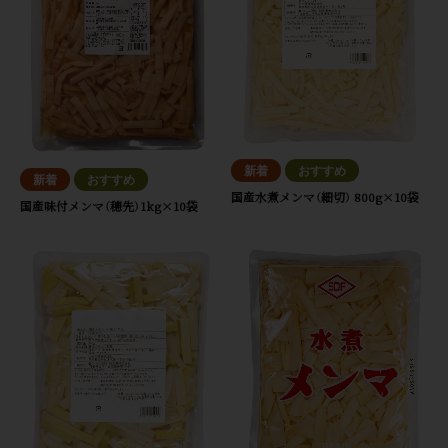
国産水煮メンマ（細切） 800g×10袋
国産味付メンマ（穂先）1kg×10袋