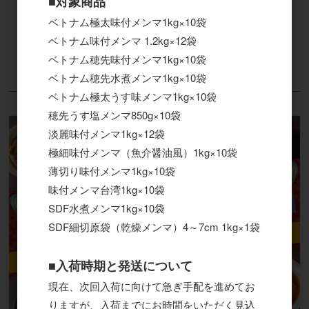
■対象商品
ベトナム極太味付メンマ1kg×10袋
ベトナム味付メンマ 1.2kg×12袋
ベトナム穂先味付メンマ1kg×10袋
ベトナム穂先水煮メンマ1kg×10袋
ベトナム極太うす味メンマ1kg×10袋
特集
穂先うす塩メンマ850g×10袋
淡麗味付メンマ1kg×12袋
極細味付メンマ（魚介醤油風）1kg×10袋
薄切り味付メンマ1kg×10袋
味付メンマ台湾1kg×10袋
SDF水煮メンマ1kg×10袋
SDF細切原袋（乾燥メンマ）4～7cm 1kg×1袋
■入荷時期と発送について
現在、次回入荷に向けて急ぎ手配を進めてお
りますが、入荷までにお時間をいただく見込