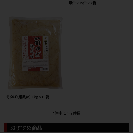
号缶×12缶×2箱
筍ゆば（鰹風味） 1kg×10袋
7
件中 1〜7件目
おすすめ商品