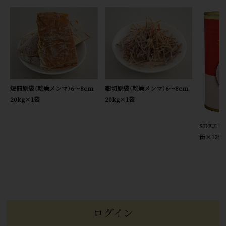
短冊原袋（乾燥メンマ）6～8cm
細切原袋（乾燥メンマ）6～8cm
20kg×1袋
20kg×1袋
SDFエ
缶×12缶
ログイン