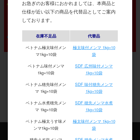
お急ぎのお客様におかれましては、本商品と
仕様が近い以下の商品を代替品としてご案内
しております。
在庫不足品
代替品
ベトナム極太味付メン
極太味付メンマ 1kg×10
マ1kg×10袋
袋
ベトナム味付メンマ
SDF 広州味付メンマ
1kg×10袋
1kg×10袋
ベトナム穂先味付メン
SDF 味付穂先メンマ
マ 1kg×10袋
1kg×10袋
ベトナム水煮穂先メン
SDF 穂先メンマ水煮
マ 1kg×10袋
1kg×10袋
ベトナム極太うす味メ
極太味付メンマ 1kg×10
ンマ1kg×10袋
袋
ご利用案内
穂先うす塩メンマ
SDF 穂先メンマ水煮