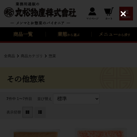
C
MENU
カート
マイページ
l
o
s
商品一覧
業態
メニュー
から選ぶ
から探す
e
全商品
商品カテゴリ
惣菜
その他惣菜
7
件中 1〜7件目
並び替え
表示切替