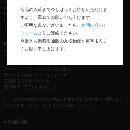
ご購入者様専用カスタマーサポート▼
商品の入荷まで今しばらくお待ちいただけま
Email：support@cardservice.co.jp
TEL：03-6747-2486
すよう、重ねてお願い申し上げます。
FAX：03-3498-9034
ご不明な点がございましたら、
お問い合わせ
（24時間365日対応）
フォーム
よりご連絡ください。
今後とも業務用通販の丸松物産を何卒よろし
■ 掛け払い
くお願い申し上げます。
マネーフォワードケッサイ株式会社が提供している「Bカート掛
け払い」をご利用いただけます。
マネーフォワードケッサイ株式会社
買い手さま向けコールセンター▼
電話番号：0120-366-334
受付時間：平日10:30-17:30
※ ご請求の内容（お宛名、明細、金額を含む）に関するお問い合わ
せにつきましては、当社宛てにご連絡ください。
■ 代金引換