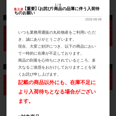
1
8
【重要】（お詫び）商品の品薄に伴う入荷待
2026年8月
重要
ちのお願い
日
月
火
水
木
金
土
2026-08-06
1
2
3
4
5
6
7
8
いつも業務用通販の丸松物産をご利用いただ
9
10
11
12
13
14
15
16
17
18
19
20
21
22
き、誠にありがとうございます。
23
24
25
26
27
28
29
現在、大変ご好評につき、以下の商品におい
30
31
て一時的に在庫が不足しております。
2026年9月
商品の到着を心待ちにされているところ、多
大なるご迷惑をおかけしておりますことを深
日
月
火
水
木
金
土
1
2
3
4
5
くお詫び申し上げます。
6
7
8
9
10
11
12
記載の商品以外にも、在庫不足に
13
14
15
16
17
18
19
20
21
22
23
24
25
26
より入荷待ちとなる場合がござい
27
28
29
30
ます。