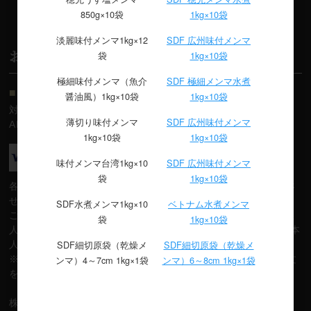
850g×10袋
1kg×10袋
GUIDE
淡麗味付メンマ1kg×12
SDF 広州味付メンマ
お支払について
袋
1kg×10袋
極細味付メンマ（魚介
SDF 極細メンマ水煮
■ クレジットカード
醤油風）1kg×10袋
1kg×10袋
対応カード：VISA/Master/JCB/
薄切り味付メンマ
SDF 広州味付メンマ
AMEX/Diners
1kg×10袋
1kg×10袋
味付メンマ台湾1kg×10
SDF 広州味付メンマ
袋
1kg×10袋
各クレジット会員規約に基づき、ご指定預金口座から自動振替さ
せていただきます。
SDF水煮メンマ1kg×10
ベトナム水煮メンマ
ご注文時にカード番号、有効期限をご入力ください。カード名義
袋
1kg×10袋
人はご注文者様のご氏名となりますので、必ずカード 名義人ご本
SDF細切原袋（乾燥メ
SDF細切原袋（乾燥メ
人様がご注文ください。
ンマ）4～7cm 1kg×1袋
ンマ）6～8cm 1kg×1袋
※注文確認メール配信後でも、カード会社の審査等によりご注文
をお受けできない場合がございます。予めご了承ください。
株式会社ゼウス