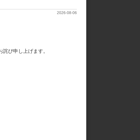
トナム味付メンマ
国産味付メンマ（穂先）
2026-08-06
.2kg×10袋
1kg×10袋
お詫び申し上げます。