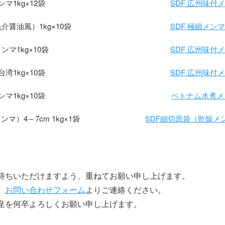
マ1kg×12袋
SDF 広州味付メン
醤油風）1kg×10袋
SDF 極細メンマ水
マ1kg×10袋
SDF 広州味付メン
湾1kg×10袋
SDF 広州味付メン
マ1kg×10袋
ベトナム水煮メン
マ）4～7cm 1kg×1袋
SDF細切原袋（乾燥メンマ
ご利用案内
GUIDE
待ちいただけますよう、重ねてお願い申し上げます。
、
お問い合わせフォーム
よりご連絡ください。
配送方法について
個
産を何卒よろしくお願い申し上げます。
通常、商品の在庫がある場合は、2営業日（土日
当