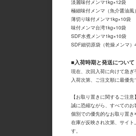
淡麗味付メンマ1kg×12袋
極細味付メンマ（魚介醤油風）1
薄切り味付メンマ1kg×10袋
味付メンマ台湾1kg×10袋
SDF水煮メンマ1kg×10袋
SDF細切原袋（乾燥メンマ）4～
■入荷時期と発送について
現在、次回入荷に向けて急ぎ
入荷次第、ご注文順に最優先
【お取り置きに関するご注意
誠に恐縮ながら、すべてのお
個別での優先的なお取り置き
在庫が反映され次第、サイト
ご利用案内
す。