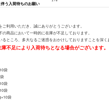
1
8
m 20kg×1袋
8cm 20kg×1袋
薄に伴う入荷待ちのお願い
国産水煮メンマ（細切）
ベ
800g×10袋
1
をご利用いただき、誠にありがとうございます。
下の商品において一時的に在庫が不足しております。
いるところ、多大なるご迷惑をおかけしておりますことを深く
在庫不足により入荷待ちとなる場合がございます。
10袋
2袋
10袋
10袋
×10袋