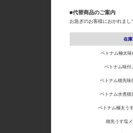
よくあるご質問
■代替商品のご案内
会社概要
お急ぎのお客様におかれまし
お問い合わせ
在庫
プライバシーポリシー
特定商取引について
ベトナム極太味付
サイトマップ
ベトナム味付メン
ベトナム穂先味付メ
検索
ベトナム水煮穂先メ
検索
ベトナム極太うす味
穂先うす塩メン