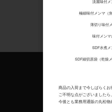
淡麗味付メン
極細味付メンマ（魚介
薄切り味付メン
味付メンマ台
SDF水煮メン
SDF細切原袋（乾燥メン
商品の入荷まで今しばらくお
ご不明な点がございましたら
お支払について
今後とも業務用通販の丸松物
■ クレジットカード