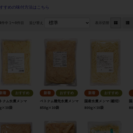
すすめの味付方法はこちら
8
件中 1〜8件目
並び替え
表示切替
トナム水煮メンマ
ベトナム穂先水煮メンマ
国産水煮メンマ（細切）
国
kg×10袋
850g×10袋
800g×10袋
8