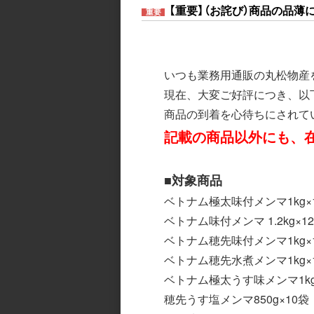
7c
13
14
15
16
17
18
19
【重要】（お詫び）商品の品
重要
20
21
22
23
24
25
26
27
28
29
30
いつも業務用通販の丸松物産
現在、大変ご好評につき、以
商品の到着を心待ちにされて
記載の商品以外にも、
■対象商品
ベトナム極太味付メンマ1kg×
特集
ベトナム味付メンマ 1.2kg×1
ベトナム穂先味付メンマ1kg×
ベトナム穂先水煮メンマ1kg×
ベトナム極太うす味メンマ1kg
穂先うす塩メンマ850g×10袋