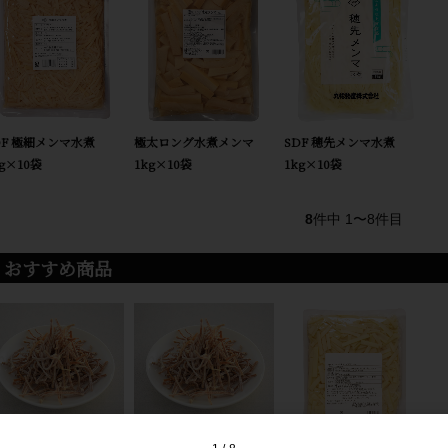
DF 極細メンマ水煮
極太ロング水煮メンマ
SDF 穂先メンマ水煮
kg×10袋
1kg×10袋
1kg×10袋
8
件中 1〜8件目
おすすめ商品
切原袋（乾燥メンマ）4～
細切原袋（乾燥メンマ）6～