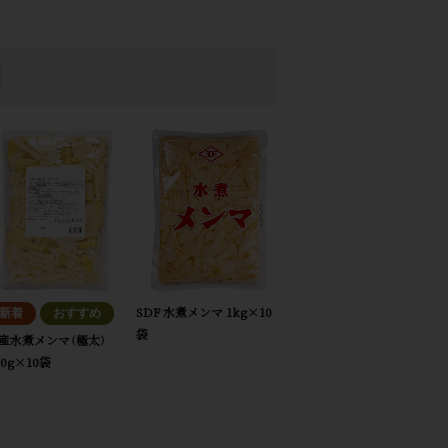
SDF 水煮メンマ 1kg×10
袋
産水煮メンマ（極太）
00g×10袋