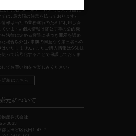
ービスをご利用いただいたお客様の個人情
（住所・氏名・メールアドレスなど）の保護に
いては、最大限の注意を払っております。
人情報は当社の業務遂行のために利用し管
しています。個人情報は官公庁等の公的機
から法律に定める権限に基づき開示を認め
れた場合以外は、事前の同意なく第三者への
示はいたしません。またご購入情報はSSL技
を使って暗号化することで保護しておりま
。
心してお買い物をお楽しみください。
詳細はこちら
売元について
松物産株式会社
55-0033
都世田谷区代田1-47-2