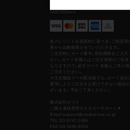
対応カード：VISA/Master/JCB/
AMEX/Diners
各クレジット会員規約に基づき、ご指定預
座から自動振替させていただきます。
ご注文時にカード番号、有効期限をご入力
さい。カード名義人はご注文者様のご氏名
なりますので、必ずカード 名義人ご本人様
ご注文ください。
※注文確認メール配信後でも、カード会社
査等によりご注文をお受けできない場合が
ざいます。予めご了承ください。
株式会社ゼウス
ご購入者様専用カスタマーサポート▼
Email：support@cardservice.co.jp
TEL：03-6747-2486
FAX：03-3498-9034