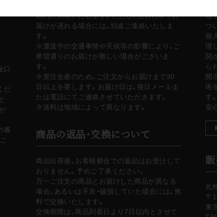
祝日・長期休業（GW、お盆、年末年始）を除く）
サ
以内に出荷いたします。ただし、品切れ等でお
報
届けが遅れる場合には、別途ご連絡いたしま
つ
す。
個
※運送中の交通事情や天候等の影響により、ご
理
希望通りのお届けが難しい場合がございま
関
す。
ら
金口
※受注生産のため、ご注文からお届けまで30
開
日以上を要します。お届け日は、後日メールま
術
くだ
たは電話にてご連絡させていただきます。
す
と
※送料は地域によって異なります。
安
が
の審
商品の返品・交換について
ご
販
商品出荷後、お客様都合での返品はお受けして
おりません。予めご了承ください。
万一ご注文の商品とお届けした商品が異なる
丸
場合、あるいは不良・破損していた場合には、無
〒1
料で交換いたします。
東京
交換期限は、商品到着日より7日以内とさせて