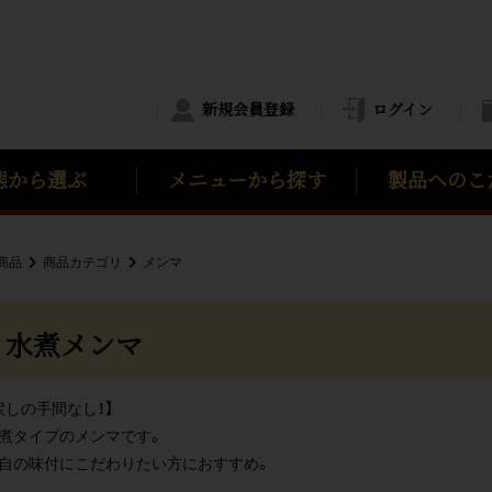
新規会員登録
ログイン
態
から選ぶ
メニュー
から探す
製品へのこ
商品
商品カテゴリ
メンマ
水煮メンマ
戻しの手間なし！】
煮タイプのメンマです。
自の味付にこだわりたい方におすすめ。